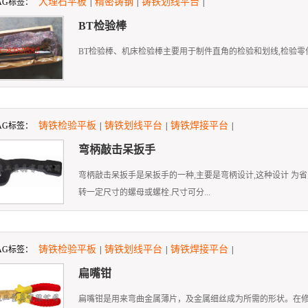
大理石平板
精密铸钢
铸铁划线平台
AG标签：
|
|
|
BT检验棒
BT检验棒、机床检验棒主要用于制件直角的检验和划线,检验零件
铸铁检验平板
铸铁划线平台
铸铁焊接平台
AG标签：
|
|
|
弯柄敲击呆扳手
弯柄敲击呆扳手是呆扳手的一种,主要是弯柄设计,这种设计 为省
转一定尺寸的螺母或螺栓.尺寸可分...
铸铁检验平板
铸铁划线平台
铸铁焊接平台
AG标签：
|
|
|
扁嘴钳
扁嘴钳是用来弯曲金属薄片，及金属细丝成为所需的形状。在