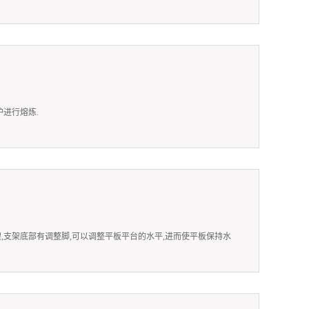
进行熔炼.
,支架底部有调整脚,可以调整平板平台的水平,进而使平板保持水