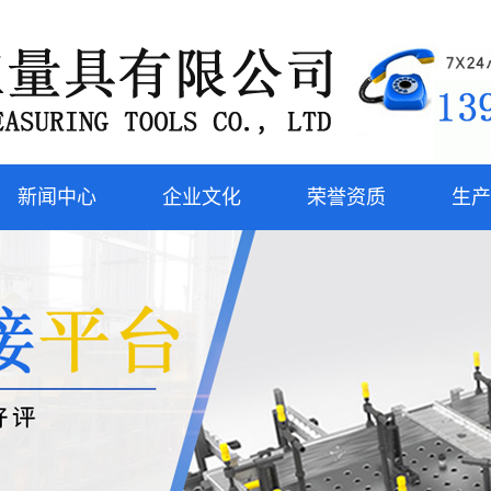
新闻中心
企业文化
荣誉资质
生产