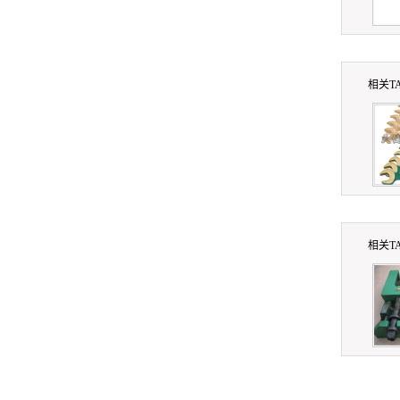
相关T
相关T