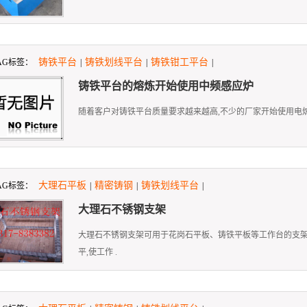
铸铁平台
铸铁划线平台
铸铁钳工平台
AG标签：
|
|
|
铸铁平台的熔炼开始使用中频感应炉
随着客户对铸铁平台质量要求越来越高,不少的厂家开始使用电炉
大理石平板
精密铸钢
铸铁划线平台
AG标签：
|
|
|
大理石不锈钢支架
大理石不锈钢支架可用于花岗石平板、铸铁平板等工作台的支架
平,使工作 .