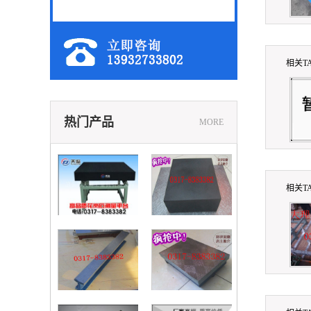
相关T
热门产品
MORE
大理石平台
花岗石平台
相关T
铸铁平尺
铸铁划线平台