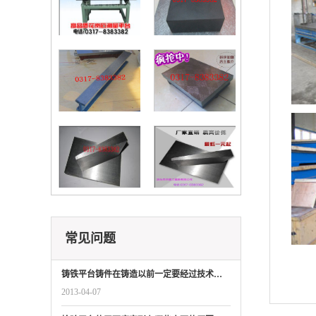
铸铁平尺
铸铁划线平台
斜铁
钢制斜铁
常见问题
铸铁平台铸件在铸造以前一定要经过技术…
2013-04-07