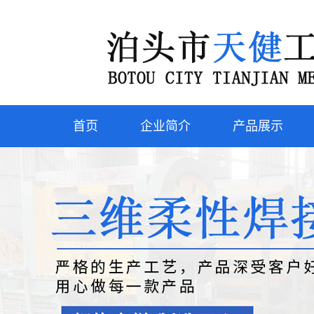
首页
企业简介
产品展示