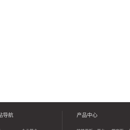
站导航
产品中心