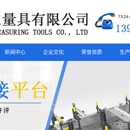
新闻中心
企业文化
荣誉资质
生产