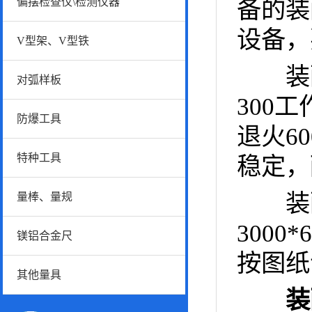
偏摆检查仪\检测仪器
备的装
设备，
V型架、V型铁
装配平
对弧样板
300
防爆工具
退火6
特种工具
稳定，
装配平
量棒、量规
300
镁铝合金尺
按图纸
其他量具
装