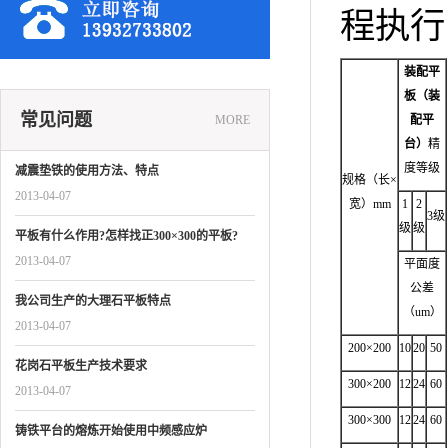
程执行
装配平
板（装
常见问题
MORE
配平
台）
精
度等级
减震垫铁的使用方法、特点
规格（长×
2013-04-07
宽）mm
1
2
3级
级
级
平板有什么作用?怎样找正300×300的平板?
2013-04-07
平面度
公差
我公司生产的大理石平板特点
（um）
2013-04-07
200×200
10
20
50
花岗石平板生产技术要求
300×200
12
24
60
2013-04-07
300×300
12
24
60
铸铁平台的熔炼开始使用中频感应炉