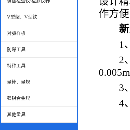
设计精
偏摆检查仪\检测仪器
作方便
V型架、V型铁
新
对弧样板
1、径
防爆工具
2、
特种工具
0.005
量棒、量规
3、被
镁铝合金尺
4、被
其他量具