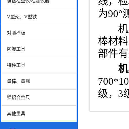
线，检
偏摆检查仪\检测仪器
为90
V型架、V型铁
机床
对弧样板
棒材料
防爆工具
部件有
特种工具
机
700*
量棒、量规
级，3
镁铝合金尺
其他量具