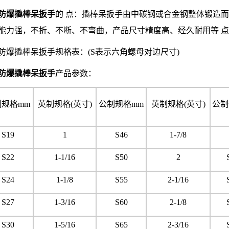
防爆撬棒呆扳手
的 点：撬棒呆扳手由中碳钢或合金钢整体锻造
能力强，不折、不断、不弯曲，产品尺寸精度高、经久耐用等 
撬棒呆扳手规格表：(S表示六角螺母对边尺寸)
防爆撬棒呆扳手
产品参数：
制规格mm
英制规格(英寸)
公制规格mm
英制规格(英寸)
公制
S19
1
S46
1-7/8
S22
1-1/16
S50
2
S24
1-1/8
S55
2-1/16
S27
1-3/16
S60
2-1/8
S30
1-5/16
S65
2-3/16