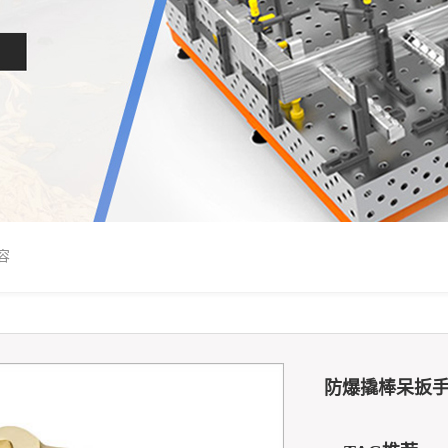
容
防爆撬棒呆扳