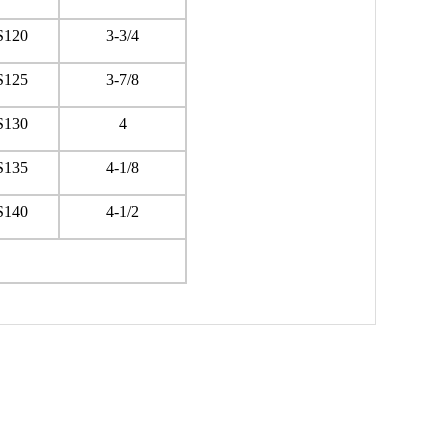
S120
3-3/4
S125
3-7/8
S130
4
S135
4-1/8
S140
4-1/2