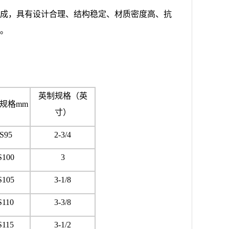
而成，具有设计合理、结构稳定、材质密度高、抗
点。
英制规格（英
规格mm
寸）
S95
2-3/4
S100
3
S105
3-1/8
S110
3-3/8
S115
3-1/2