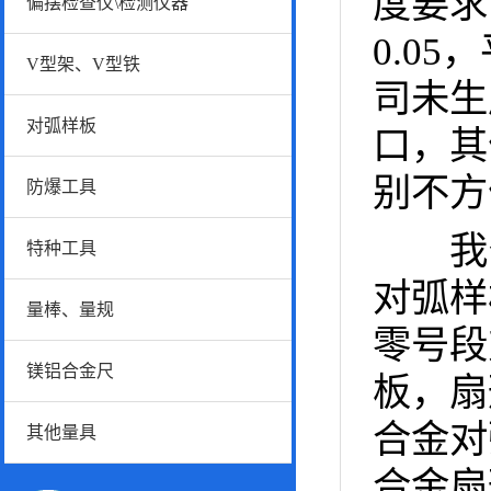
度要求
偏摆检查仪\检测仪器
0.05
V型架、V型铁
司未生
对弧样板
口，其
别不方
防爆工具
我
特种工具
对弧样
量棒、量规
零号段
镁铝合金尺
板，扇
合金对
其他量具
合金扇