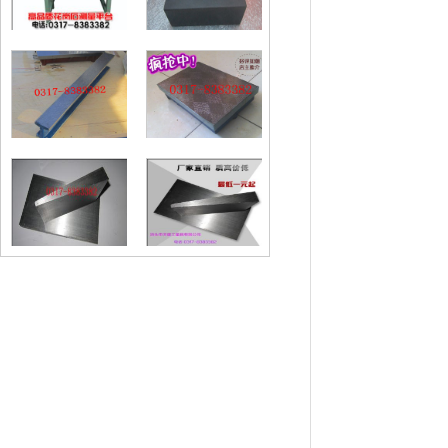
铸铁划线平台
钢制斜铁