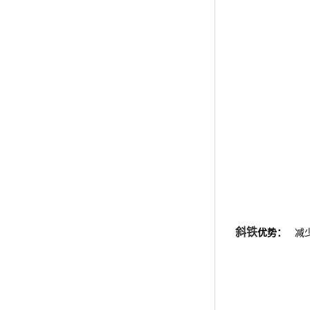
斜铁
优势：
减