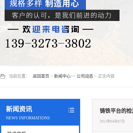
当前位置：
返回首页
>
新闻中心
>>
公司动态
> 正文内容
新闻资讯
铸铁平台的检
NEWS INFORMATIONS
2013年04月07日